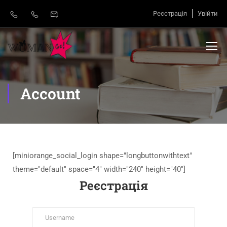
Реєстрація
Увійти
Account
[miniorange_social_login shape="longbuttonwithtext"
theme="default" space="4" width="240" height="40"]
Реєстрація