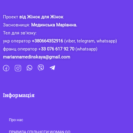
Проект
від Жінок для Жінок
Засновниця:
Мединська Маріанна.
Тел для зв’язку:
укр оператор
+380664352916
(viber, telegram, whatsapp)
франц оператор +
33 076 617 92 70
(whatsapp)
mariannamedinskaya@gmail.com
Інформація
Про нас
ПРАВИЛА СПІЛЬНОТИ WOMAN GO