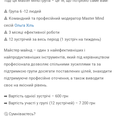
Тоді ця Master Mind група – це те, що потрібно саме вам!
🔺 Група 6 -12 людей
🔺 Командний та професійний модератор Master Mind
сесій
Ольга Хіль
🔺 3 місяці ефективної роботи
🔺 12 зустрічей за весь період (1 зустріч на тиждень)
Майстер майнд – один з найефективніших і
найпродуктивніших інструментів, який під керівництвом
професіонала дозволяє спільними зусиллями та за
підтримкою групи досягати поставлених цілей, знаходити
підтримуюче професійне оточення, а також виводити
своє на якісний рівень.
➡️ Вартість однієї зустрічі – 600 грн
➡️ Вартість участі у групі (12 зустрічей) – 7 200 грн
🤔 Сумніваєтесь?