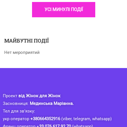
УСІ МИНУЛІ ПОДІЇ
МАЙБУТНІ ПОДІЇ
Нет мероприятий
Проект
від Жінок для Жінок
Засновниця:
Мединська Маріанна.
Тел для зв’язку:
укр оператор
+380664352916
(viber, telegram, whatsapp)
франц оператор +
33 076 617 92 70
(whatsapp)