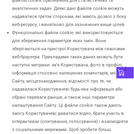
файлів cookie призначена для статистичних та
аналітичних задач. Деякі дані файлів cookie можуть
надаватися третім сторонам, які мають дозвіл з боку
веб-ресурсу, і винятково для зазначених вище цілей.
Функціональні файли cookie, які використовуються
для збереження параметрів яких змін. Вони
зберігаються на пристрої Користувача між сеансами
веб-браузера. Прикладами таких даних можуть бути
наступні метрики: ім’я Користувача, фото в профілі,
0
інформація стосовно залишених коментарів, мова
Сайту, місцезнаходження, відомості про те, чи
надавалася Користувачеві будь-яка інформація або
обрані переваги раніше, а також інші параметри
налаштування Сайту. Ці файли cookie також дають
змогу Користувачеві дивитися відео, брати участь в
інтерактивах (опитування, голосування) і взаємодіяти
з соціальними мережами. Щоб зробити більш