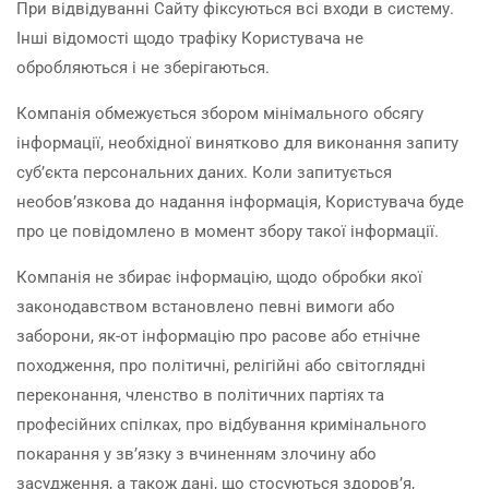
При відвідуванні Сайту фіксуються всі входи в систему.
Інші відомості щодо трафіку Користувача не
обробляються і не зберігаються.
Компанія обмежується збором мінімального обсягу
інформації, необхідної винятково для виконання запиту
суб’єкта персональних даних. Коли запитується
необов’язкова до надання інформація, Користувача буде
про це повідомлено в момент збору такої інформації.
Компанія не збирає інформацію, щодо обробки якої
законодавством встановлено певні вимоги або
заборони, як-от інформацію про расове або етнічне
походження, про політичні, релігійні або світоглядні
переконання, членство в політичних партіях та
професійних спілках, про відбування кримінального
покарання у зв’язку з вчиненням злочину або
засудження, а також дані, що стосуються здоров’я,