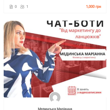
0
1
1,000 грн
Мединська Маріанна