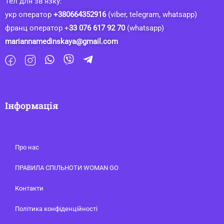
Тел для зв’язку:
укр оператор
+380664352916
(viber, telegram, whatsapp)
франц оператор +
33 076 617 92 70
(whatsapp)
mariannamedinskaya@gmail.com
Інформація
Про нас
ПРАВИЛА СПІЛЬНОТИ WOMAN GO
Контакти
Політика конфіденційності