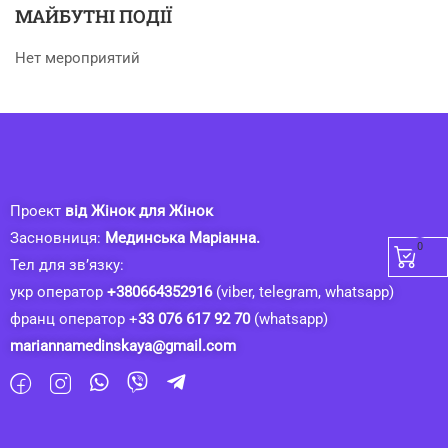
МАЙБУТНІ ПОДІЇ
Нет мероприятий
Проект
від Жінок для Жінок
Засновниця:
Мединська Маріанна.
0
Тел для зв’язку:
укр оператор
+380664352916
(viber, telegram, whatsapp)
франц оператор +
33 076 617 92 70
(whatsapp)
mariannamedinskaya@gmail.com