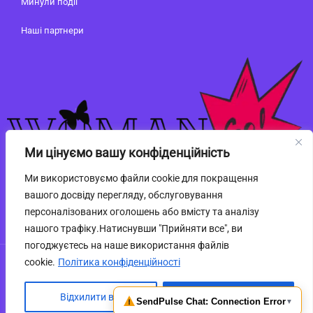
Минули події
Наші партнери
Ми цінуємо вашу конфіденційність
Ми використовуємо файли cookie для покращення
вашого досвіду перегляду, обслуговування
персоналізованих оголошень або вмісту та аналізу
нашого трафіку.Натиснувши "Прийняти все", ви
погоджуєтесь на наше використання файлів
cookie.
Політика конфіденційності
powered by
Web-market.top
Відхилити всі
Прийняти всі