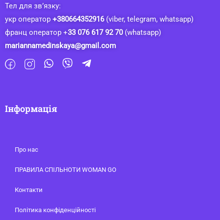
Тел для зв’язку:
укр оператор
+380664352916
(viber, telegram, whatsapp)
франц оператор +
33 076 617 92 70
(whatsapp)
mariannamedinskaya@gmail.com
Інформація
Про нас
ПРАВИЛА СПІЛЬНОТИ WOMAN GO
Контакти
Політика конфіденційності