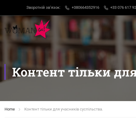
Зворотній звʼязок:
+380664352916
+33 076 617 92
Контент тільки для
Home
Контент тільки для учасників суспільства.