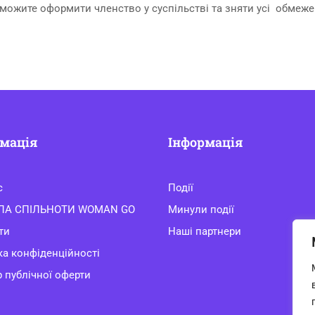
 можите оформити членство у суспільстві та зняти усі обмеже
мація
Інформація
с
Події
ЛА СПІЛЬНОТИ WOMAN GO
Минули події
ти
Наші партнери
ка конфіденційності
 публічної оферти