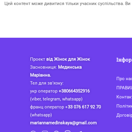
Цей контент може дивитися тільки учасник суспільства. Ви
Інфор
Проект
від Жінок для Жінок
Засновниця:
Мединська
Маріанна.
Про на
Тел для зв’язку:
ПРАВИ
укр оператор
+380664352916
Контак
(viber, telegram, whatsapp)
Політи
франц оператор +
33 076 617 92 70
(whatsapp)
Договір
mariannamedinskaya@gmail.com