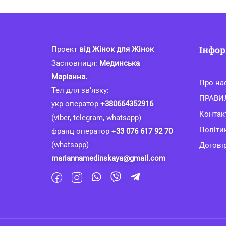
Інфор
Проект
від Жінок для Жінок
Засновниця:
Мединська
Маріанна.
Про на
Тел для зв’язку:
ПРАВИ
укр оператор
+380664352916
Контак
(viber, telegram, whatsapp)
Політи
франц оператор +
33 076 617 92 70
(whatsapp)
Договір
mariannamedinskaya@gmail.com