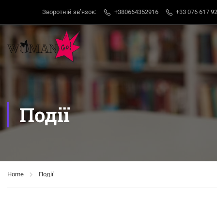
Зворотній звʼязок:
+380664352916
+33 076 617 92
Події
Home
Події