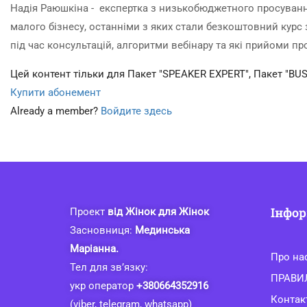
Надія Раюшкіна - експертка з низькобюджетного просування 
малого бізнесу, останніми з яких стали безкоштовний курс
під час консультацій, алгоритми вебінару та які прийоми пр
Цей контент тільки для Пакет "SPEAKER EXPERT", Пакет "BUS
Купити абонемент
Already a member?
Войдите здесь
Інфор
Проект
від Жінок для Жінок
Засновниця:
Мединська
Маріанна.
Про на
Тел для зв’язку:
ПРАВИ
укр оператор
+380664352916
Контак
(viber, telegram, whatsapp)