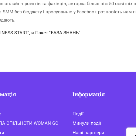
онлайн-проектів та фахівців, авторка більш ніж 50 освітніх 
 з SMM без бюджету і просуванню у Facebook розповість нам 
одають.
INESS START", и Пакет "БАЗА ЗНАНЬ" .
мація
Інформація
с
Події
ЛА СПІЛЬНОТИ WOMAN GO
Минули події
ти
Наші партнери