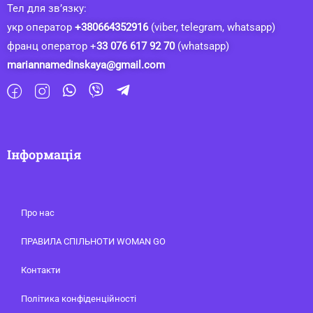
Тел для зв’язку:
укр оператор
+380664352916
(viber, telegram, whatsapp)
франц оператор +
33 076 617 92 70
(whatsapp)
mariannamedinskaya@gmail.com
Інформація
Про нас
ПРАВИЛА СПІЛЬНОТИ WOMAN GO
Контакти
Політика конфіденційності