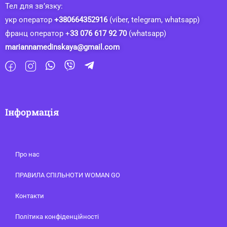
Тел для зв’язку:
укр оператор
+380664352916
(viber, telegram, whatsapp)
франц оператор +
33 076 617 92 70
(whatsapp)
mariannamedinskaya@gmail.com
Інформація
Про нас
ПРАВИЛА СПІЛЬНОТИ WOMAN GO
Контакти
Політика конфіденційності