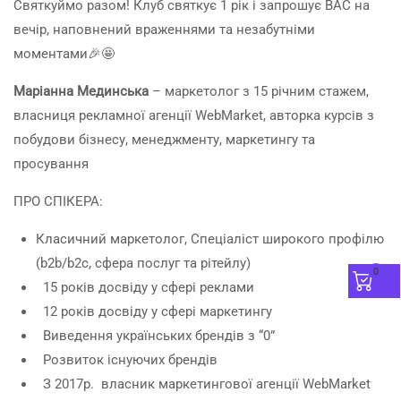
Святкуймо разом! Клуб святкує 1 рік і запрошує ВАС на
вечір, наповнений враженнями та незабутніми
моментами🎉🤩
Маріанна Мединська
– маркетолог з 15 річним стажем,
власниця рекламної агенції WebMarket, авторка курсів з
побудови бізнесу, менеджменту, маркетингу та
просування
ПРО СПІКЕРА:
Класичний маркетолог, Спеціаліст широкого профілю
(b2b/b2c, сфера послуг та рітейлу)
0
15 років досвіду у сфері реклами
12 років досвіду у сфері маркетингу
Виведення українських брендів з “0”
Розвиток існуючих брендів
З 2017р. власник маркетингової агенції WebMarket