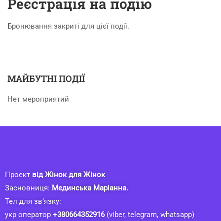
Реєстрація на подію
Бронювання закриті для цієї події.
МАЙБУТНІ ПОДІЇ
Нет мероприятий
Проект
від Жінок для Жінок
Засновниця:
Мединська Маріанна.
Тел для зв’язку:
укр оператор
+380664352916
(viber, telegram, whatsapp)