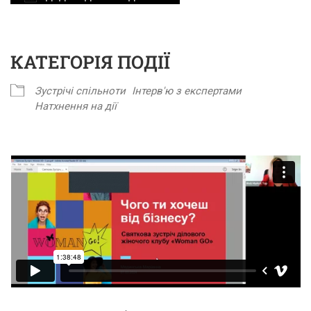
Завантаження ICS
Google Календар
iCalendar
Office 365
Outlook Live
КАТЕГОРІЯ ПОДІЇ
Зустрічі спільноти
Інтерв'ю з експертами
Натхнення на дії