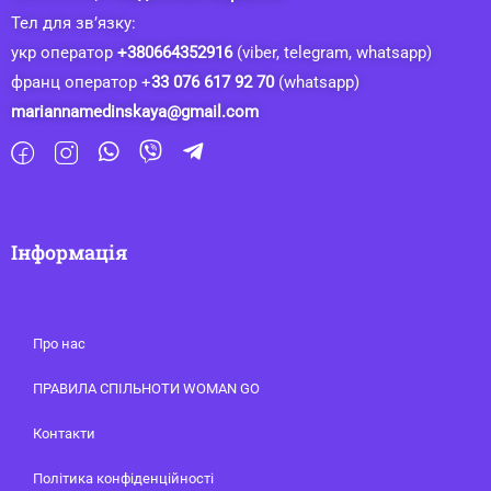
Тел для зв’язку:
укр оператор
+380664352916
(viber, telegram, whatsapp)
франц оператор +
33 076 617 92 70
(whatsapp)
mariannamedinskaya@gmail.com
Інформація
Про нас
ПРАВИЛА СПІЛЬНОТИ WOMAN GO
Контакти
Політика конфіденційності