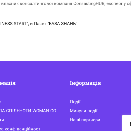
, власник консалтингової компанії ConsautingHUB, експерт у с
INESS START", и Пакет "БАЗА ЗНАНЬ" .
мація
Інформація
с
Події
ЛА СПІЛЬНОТИ WOMAN GO
Минули події
ти
Наші партнери
ка конфіденційності