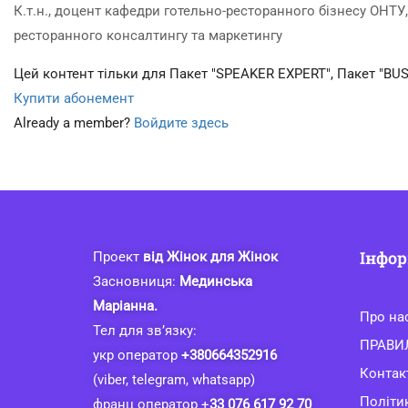
К.т.н., доцент кафедри готельно-ресторанного бізнесу ОНТУ
ресторанного консалтингу та маркетингу
Цей контент тільки для Пакет "SPEAKER EXPERT", Пакет "BUS
Купити абонемент
Already a member?
Войдите здесь
Інфор
Проект
від Жінок для Жінок
Засновниця:
Мединська
Маріанна.
Про на
Тел для зв’язку:
ПРАВИ
укр оператор
+380664352916
Контак
(viber, telegram, whatsapp)
Політи
франц оператор +
33 076 617 92 70