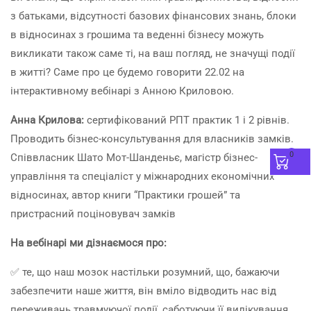
з батьками, відсутності базових фінансових знань, блоки
в відносинах з грошима та веденні бізнесу можуть
викликати також саме ті, на ваш погляд, не значущі події
в житті? Саме про це будемо говорити 22.02 на
інтерактивному вебінарі з Анною Криловою.
Анна Крилова:
сертифікований РПТ практик 1 і 2 рівнів.
Проводить бізнес-консультування для власників замків.
0
Співвласник Шато Мот-Шанденьє, магістр бізнес-
управління та спеціаліст у міжнародних економічних
відносинах, автор книги “Практики грошей” та
пристрасний поціновувач замків
На вебінарі ми дізнаємося про:
✅ те, що наш мозок настільки розумний, що, бажаючи
забезпечити наше життя, він вміло відводить нас від
переживань травмуючої події, саботуючи її вилікування.