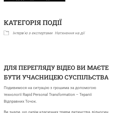
Завантаження ICS
Google Календар
iCalendar
Office 365
Outlook Live
КАТЕГОРІЯ ПОДІЇ
Інтерв'ю з експертами
Натхнення на дії
ДЛЯ ПЕРЕГЛЯДУ ВІДЕО ВИ МАЄТЕ
БУТИ УЧАСНИЦЕЮ СУСПІЛЬСТВА
Подивимося на ситуацію з грошима за допомогою
технології Rapid Personal Transformation – Терапії
Відправних Точок.
Ви знали, що окрім класичних травм дитинства, відносин