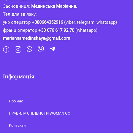
Засновниця:
Мединська Маріанна.
Тел для зв’язку:
укр оператор
+380664352916
(viber, telegram, whatsapp)
франц оператор +
33 076 617 92 70
(whatsapp)
mariannamedinskaya@gmail.com
Інформація
Про нас
ПРАВИЛА СПІЛЬНОТИ WOMAN GO
Контакти