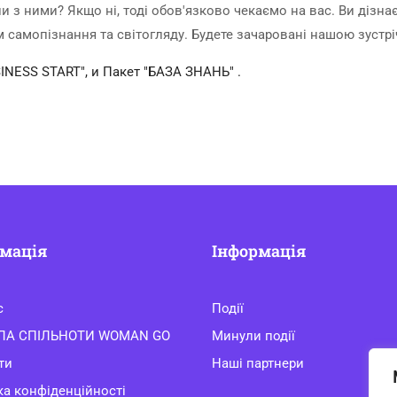
и з ними? Якщо ні, тоді обов'язково чекаємо на вас. Ви дізна
м самопізнання та світогляду. Будете зачаровані нашою зустр
INESS START", и Пакет "БАЗА ЗНАНЬ" .
мація
Інформація
с
Події
ЛА СПІЛЬНОТИ WOMAN GO
Минули події
ти
Наші партнери
ка конфіденційності