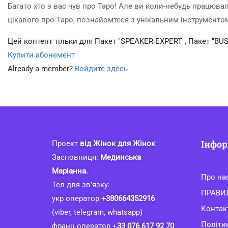
Багато хто з вас чув про Таро! Але ви коли-небудь працювал
цікавого про Таро, познайомтеся з унікальним інструменто
Цей контент тільки для Пакет "SPEAKER EXPERT", Пакет "BUS
Купити абонемент
Already a member?
Войдите здесь
Інфор
Проект
від Жінок для Жінок
Засновниця:
Мединська
Маріанна.
Про на
Тел для зв’язку:
ПРАВИ
укр оператор
+380664352916
Контак
(viber, telegram, whatsapp)
Політи
франц оператор +
33 076 617 92 70