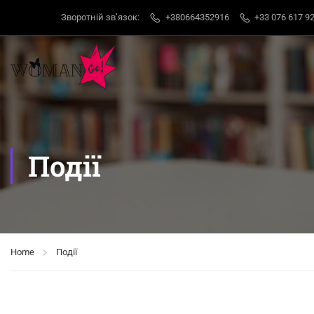
Зворотній звʼязок:
+380664352916
+33 076 617 92
Події
Home
Події