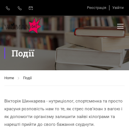
Реєстрація
Увійти
Події
Home
Події
Вікторія Шинкарева - нутриціолог, спортсменка та просто
красуня розповість нам то те, як стрес пов’язан з вагою і
як допомогти організму залишити зайві кілограми та
нарешті прийти до свого бажання схуднути.