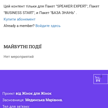
Цей контент тільки для Пакет "SPEAKER EXPERT", Пакет
"BUSINESS START", и Пакет "БАЗА ЗНАНЬ" .
Купити абонемент
Already a member?
Войдите здесь
МАЙБУТНІ ПОДІЇ
Нет мероприятий
0
Проект
від Жінок для Жінок
Засновниця:
Мединська Маріанна.
Тел для зв’язку: