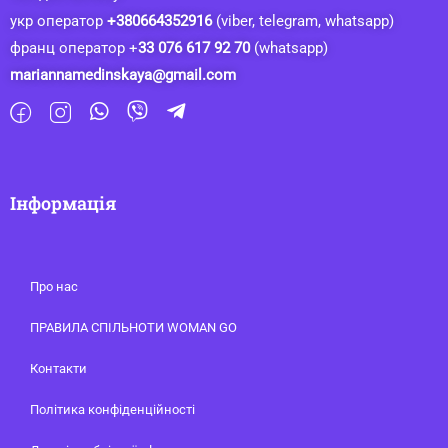
укр оператор
+380664352916
(viber, telegram, whatsapp)
франц оператор +
33 076 617 92 70
(whatsapp)
mariannamedinskaya@gmail.com
Інформація
Про нас
ПРАВИЛА СПІЛЬНОТИ WOMAN GO
Контакти
Політика конфіденційності