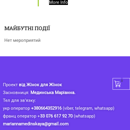
More Info
МАЙБУТНІ ПОДІЇ
Нет мероприятий
0
Проект
від Жінок для Жінок
Засновниця:
Мединська Маріанна.
Тел для зв’язку:
укр оператор
+380664352916
(viber, telegram, whatsapp)
франц оператор +
33 076 617 92 70
(whatsapp)
mariannamedinskaya@gmail.com