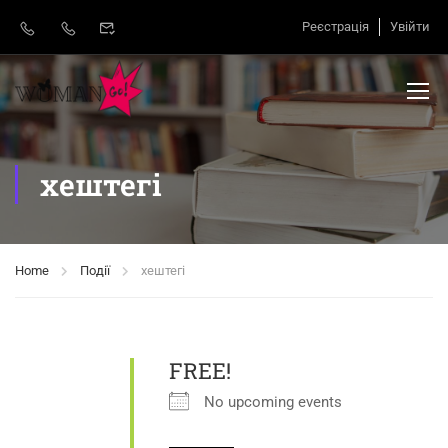
Реєстрація
Увійти
хештегі
Home
Події
хештегі
FREE!
No upcoming events