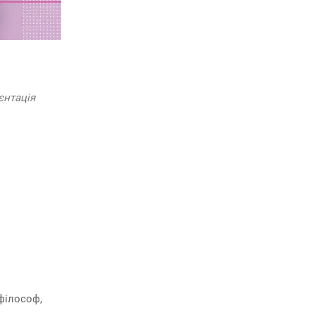
єнтація
філософ,