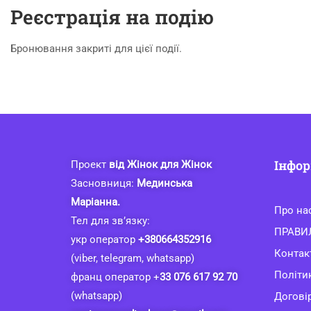
Реєстрація на подію
Бронювання закриті для цієї події.
Інфор
Проект
від Жінок для Жінок
Засновниця:
Мединська
Маріанна.
Про на
Тел для зв’язку:
ПРАВИ
укр оператор
+380664352916
Контак
(viber, telegram, whatsapp)
Політи
франц оператор +
33 076 617 92 70
(whatsapp)
Договір