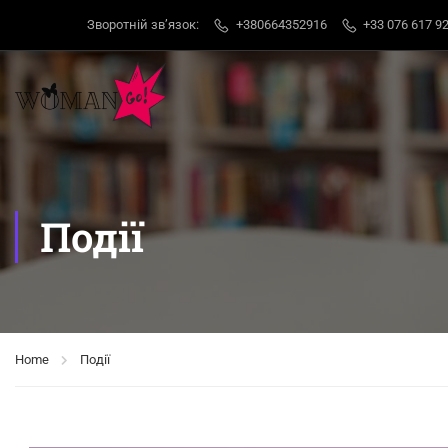
Зворотній звʼязок:
+380664352916
+33 076 617 92
Події
Home
Події