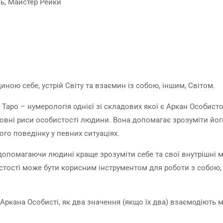
ль, Майстер Рейки
ною себе, устрій Світу та взаємин із собою, іншим, Світом.
 Таро – нумерологія однієї зі складових якої є Аркан Особисто
овні риси особистості людини. Вона допомагає зрозуміти його
ого поведінку у певних ситуаціях.
опомагаючи людині краще зрозуміти себе та свої внутрішні м
тості може бути корисним інструментом для роботи з собою,
Аркана Особисті, як два значення (якщо їх два) взаємодіють 