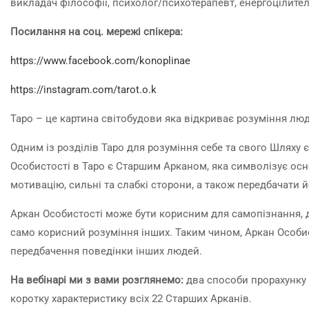
викладач філософії, психолог/психотерапевт, енергоцілите
Посилання на соц. мережі спікера:
https://www.facebook.com/konoplinae
https://instagram.com/tarot.o.k
Таро – це картина світобудови яка відкриває розуміння люди
Одним із розділів Таро для розуміння себе та свого Шляху є
Особистості в Таро є Старшим Арканом, яка символізує осн
мотивацію, сильні та слабкі сторони, а також передбачати й
Аркан Особистості може бути корисним для самопізнання, д
само корисний розуміння інших. Таким чином, Аркан Особис
передбачення поведінки інших людей.
На вебінарі ми з вами розглянемо:
два способи прорахунку 
коротку характеристику всіх 22 Старших Арканів.