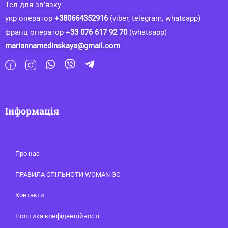
Тел для зв’язку:
укр оператор
+380664352916
(viber, telegram, whatsapp)
франц оператор +
33 076 617 92 70
(whatsapp)
mariannamedinskaya@gmail.com
Інформація
Про нас
ПРАВИЛА СПІЛЬНОТИ WOMAN GO
Контакти
Політика конфіденційності