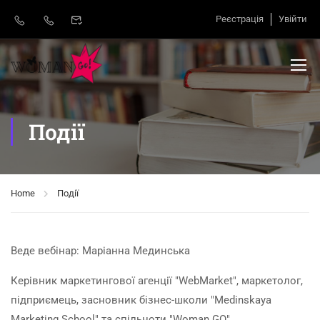
Реєстрація
Увійти
Події
Home
Події
Веде вебінар: Маріанна Мединська
Керівник маркетингової агенції "WebMarket", маркетолог,
підприємець, засновник бізнес-школи "Medinskaya
Marketing School" та спільноти "Woman GO"