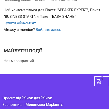
Цей контент тільки для Пакет "SPEAKER EXPERT", Пакет
"BUSINESS START", и Пакет "БАЗА ЗНАНЬ" .
Купити абонемент
Already a member?
Войдите здесь
МАЙБУТНІ ПОДІЇ
Нет мероприятий
0
Проект
від Жінок для Жінок
Засновниця:
Мединська Маріанна.