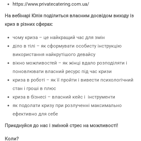
https://www.privatecatering.com.ua/
На вебінарі Юлія поділиться власним досвідом виходу із
криз в різних сферах:
чому криза – це найкращий час для змін
діло в тілі – як сформувати особисту інструкцію
використання найкрутішого девайсу
вікно можливостей – як жінці вдало розподіляти і
поновлювати власний ресурс під час кризи
криза в роботі – як її пройти і вивести психологічний
стан і гроші в плюс
криза в бізнесі – власний кейс і інструменти
як подолати кризу при розлученні максимально
ефективно для себе
Приєднуйся до нас і змінюй стрес на можливості!
Коли?