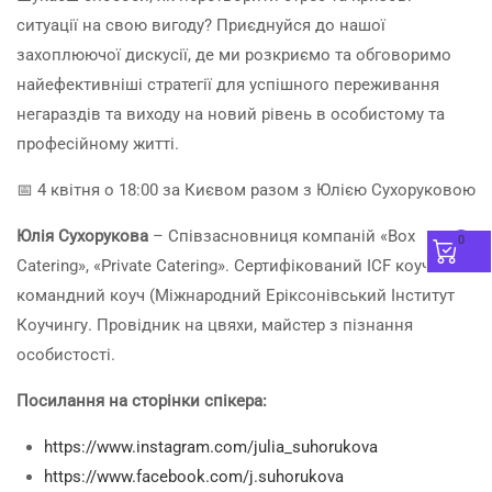
ситуації на свою вигоду? Приєднуйся до нашої
захоплюючої дискусії, де ми розкриємо та обговоримо
найефективніші стратегії для успішного переживання
негараздів та виходу на новий рівень в особистому та
професійному житті.
📅 4 квітня о 18:00 за Києвом разом з Юлією Сухоруковою
Юлія Сухорукова
– Співзасновниця компаній «Box
0
Catering», «Private Catering». Сертифікований ICF коуч,
командний коуч (Міжнародний Еріксонівський Інститут
Коучингу. Провідник на цвяхи, майстер з пізнання
особистості.
Посилання на сторінки спікера:
https://www.instagram.com/julia_suhorukova
https://www.facebook.com/j.suhorukova