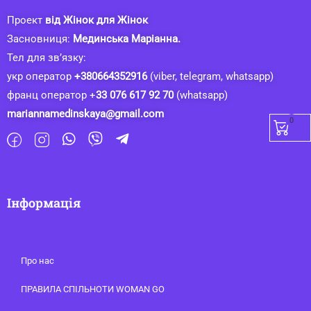
Проект
від Жінок для Жінок
Засновниця:
Мединська Маріанна.
Тел для зв’язку:
укр оператор
+380664352916
(viber, telegram, whatsapp)
франц оператор +
33 076 617 92 70
(whatsapp)
mariannamedinskaya@gmail.com
0
Інформація
Про нас
ПРАВИЛА СПІЛЬНОТИ WOMAN GO