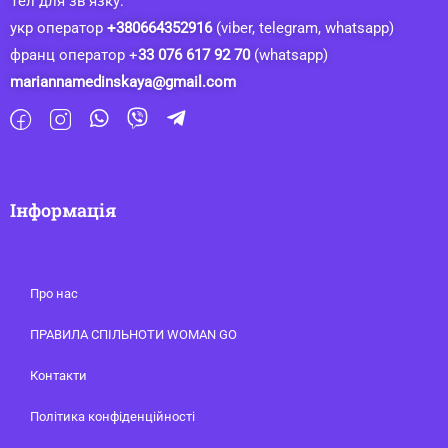
Тел для зв’язку:
укр оператор
+380664352916
(viber, telegram, whatsapp)
франц оператор +
33 076 617 92 70
(whatsapp)
mariannamedinskaya@gmail.com
Інформація
Про нас
ПРАВИЛА СПІЛЬНОТИ WOMAN GO
Контакти
Політика конфіденційності