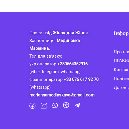
Інфор
Проект
від Жінок для Жінок
Засновниця:
Мединська
Маріанна.
Про на
Тел для зв’язку:
ПРАВИ
укр оператор
+380664352916
Контак
(viber, telegram, whatsapp)
Політи
франц оператор +
33 076 617 92 70
(whatsapp)
Договір
mariannamedinskaya@gmail.com