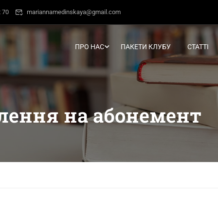
 70
mariannamedinskaya@gmail.com
ПРО НАС
ПАКЕТИ КЛУБУ
СТАТТІ
лення на абонемент