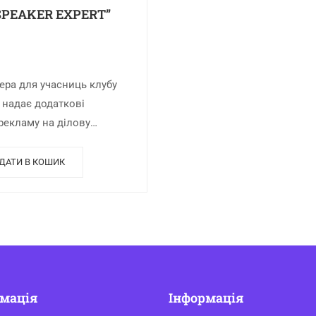
SPEAKER EXPERT”
ера для учасниць клубу
надає додаткові
рекламу на ділову
 жінок, можливість
на великому заході з
ДАТИ В КОШИК
спертами, замовляти
рямих ефірах, як…
мація
Інформація