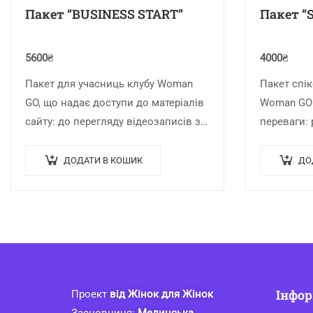
Пакет “BUSINESS START”
Пакет “
5600
₴
4000
₴
Пакет для учасниць клубу Woman
Пакет спік
GO, що надає доступи до матеріалів
Woman GO 
сайту: до перегляду відеозаписів з
переваги: 
вебінарів, до реєстрації та вільного
аудиторію
входу на майбутні подій впродовж
виступати 
ДОДАТИ В КОШИК
ДО
тривалості обраного пакету…
іншими ек
участь у п
Інфор
Проект
від Жінок для Жінок