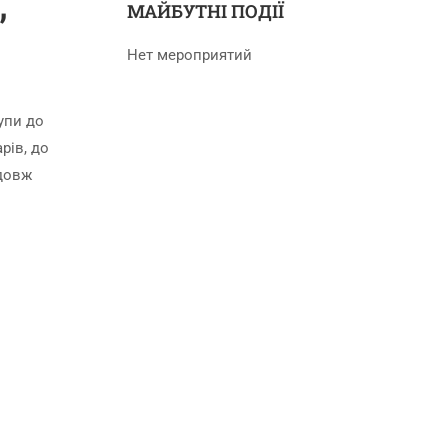
МАЙБУТНІ ПОДІЇ
”
Нет мероприятий
упи до
рів, до
одовж