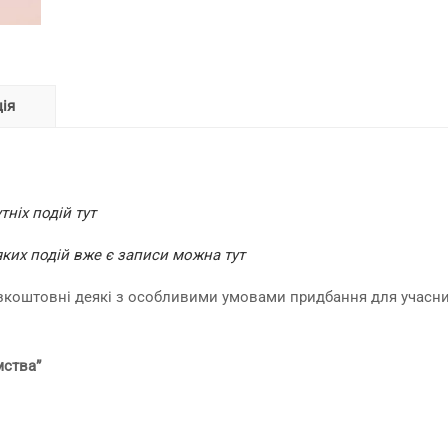
ія
ніх подій тут
ких подій вже є записи можна тут
езкоштовні деякі з особливими умовами придбання для учасн
мства”