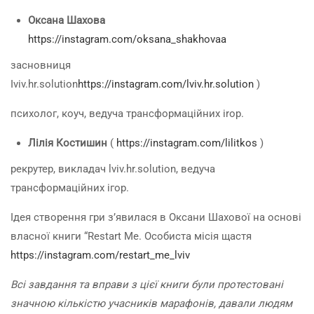
Оксана Шахова
https://instagram.com/oksana_shakhovaa
засновниця
Iviv.hr.solution
https://instagram.com/lviv.hr.solution
)
психолог, коуч, ведуча трансформаційних іrop.
Лілія Костишин
(
https://instagram.com/lilitkos
)
рекрутер, викладач lviv.hr.solution, ведуча
трансформаційних ігор.
Ідея створення гри з’явилася в Оксани Шахової на основі
власної книги “Restart Ме. Особиста місія щастя
https://instagram.com/restart_me_lviv
Всі завдання та вправи з цієї книги були протестовані
значною кількістю учасників марафонів, давали людям