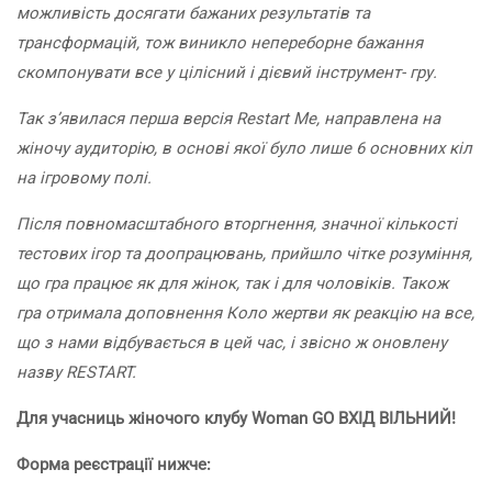
можливість досягати бажаних результатів та
трансформацій, тож виникло непереборне бажання
скомпонувати все у цілісний і дієвий інструмент- гру.
Так з’явилася перша версія Restart Me, направлена на
жіночу аудиторію, в основі якої було лише 6 основних кіл
на ігровому полі.
Після повномасштабного вторгнення, значної кількості
тестових ігор та доопрацювань, прийшло чітке розуміння,
що гра працює як для жінок, так і для чоловіків. Також
гра отримала доповнення Коло жертви як реакцію на все,
що з нами відбувається в цей час, і звісно ж оновлену
назву RESTART.
Для учасниць жіночого клубу Woman GO ВХІД ВІЛЬНИЙ!
Форма реєстрації нижче: