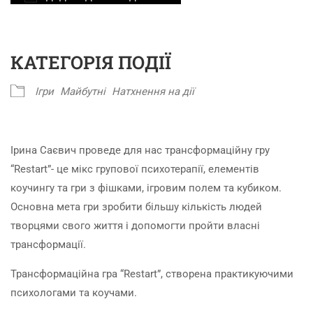
Завантаження ICS
Google Календар
iCalendar
Office 365
Outlook Live
КАТЕГОРІЯ ПОДІЇ
Ігри
Майбутні
Натхнення на дії
Ірина Саєвич проведе для нас трансформаційну гру
“Restart”- це мікс групової психотерапії, елементів
коучингу та гри з фішками, ігровим полем та кубиком.
Основна мета гри зробити більшу кількість людей
творцями свого життя і допомогти пройти власні
трансформації.
Трансформаційна гра “Restart”, створена практикуючими
психологами та коучами.