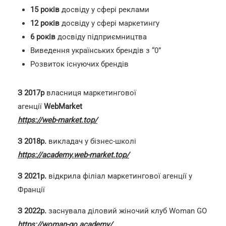
15 років
досвіду у сфері реклами
12 років
досвіду у сфері маркетингу
6 років
досвіду підприємництва
Виведення українських брендів з “0”
Розвиток існуючих брендів
З 2017р
власниця маркетингової
агенції
WebMarke
t
https://web-market.top/
З 2018р.
викладач у бізнес-школі
https://academy.web-market.top/
З 2021р.
відкрила філіал маркетингової агенції у
Франції
З 2022р.
заснувала діловий жіночий клуб Woman GO
https://woman-go.academy/