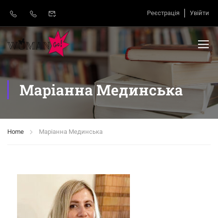
Реєстрація
Увійти
Маріанна Мединська
Home
Маріанна Мединська