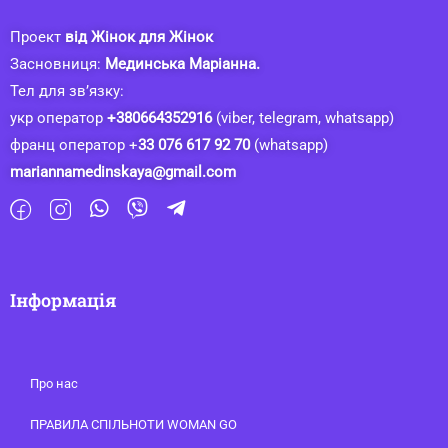
Проект
від Жінок для Жінок
Засновниця:
Мединська Маріанна.
Тел для зв’язку:
укр оператор
+380664352916
(viber, telegram, whatsapp)
франц оператор +
33 076 617 92 70
(whatsapp)
mariannamedinskaya@gmail.com
Інформація
Про нас
ПРАВИЛА СПІЛЬНОТИ WOMAN GO