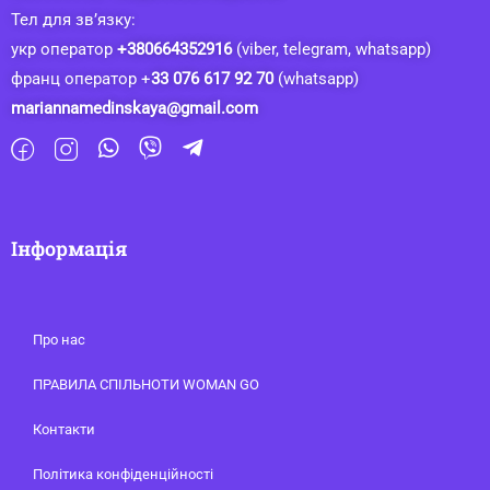
Тел для зв’язку:
укр оператор
+380664352916
(viber, telegram, whatsapp)
франц оператор +
33 076 617 92 70
(whatsapp)
mariannamedinskaya@gmail.com
Інформація
Про нас
ПРАВИЛА СПІЛЬНОТИ WOMAN GO
Контакти
Політика конфіденційності