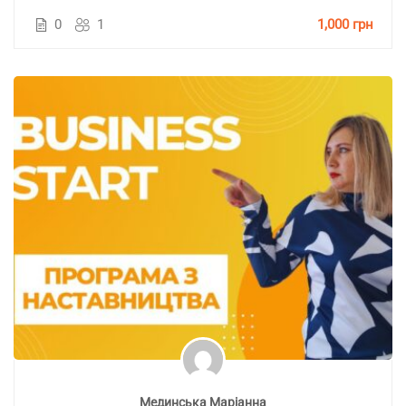
0
1
1,000 грн
Мединська Маріанна