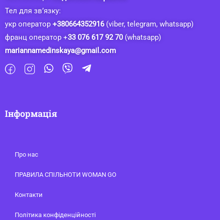
Тел для зв’язку:
укр оператор
+380664352916
(viber, telegram, whatsapp)
франц оператор +
33 076 617 92 70
(whatsapp)
mariannamedinskaya@gmail.com
Інформація
Про нас
ПРАВИЛА СПІЛЬНОТИ WOMAN GO
Контакти
Політика конфіденційності