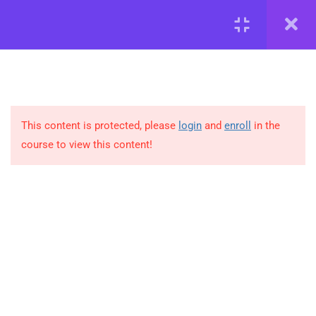
Реєстрація
Увійти
Проект
від Жінок для Жінок
Засновниця:
Мединська Маріанна.
Тел для зв’язку:
This content is protected, please
login
and
enroll
in the
укр оператор
+380664352916
(viber, telegram, whatsapp)
course to view this content!
франц оператор +
33 076 617 92 70
(whatsapp)
mariannamedinskaya@gmail.com
Інформація
Про нас