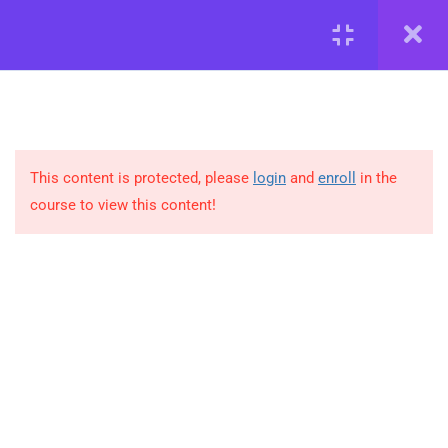
Реєстрація
Увійти
Проект
від Жінок для Жінок
Засновниця:
Мединська Маріанна.
Тел для зв’язку:
This content is protected, please
login
and
enroll
in the
укр оператор
+380664352916
(viber, telegram, whatsapp)
course to view this content!
франц оператор +
33 076 617 92 70
(whatsapp)
mariannamedinskaya@gmail.com
Інформація
Про нас