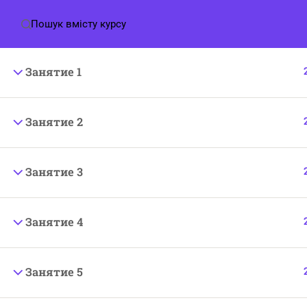
Зворотній звʼязок:
+380664352916
+33 076 617 92
Інфор
Проект
від Жінок для Жінок
Засновниця:
Мединська
Занятие 1
Маріанна.
Про на
Тел для зв’язку:
ПРАВИ
Занятие 2
укр оператор
+380664352916
Контак
(viber, telegram, whatsapp)
Політи
франц оператор +
33 076 617 92 70
Занятие 3
(whatsapp)
Договір
mariannamedinskaya@gmail.com
Занятие 4
Занятие 5