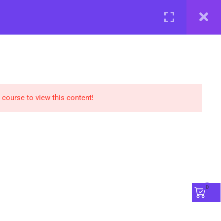
Реєстрація
Увійти
БАЗА ЗНАНЬ
ПОДІЇ
РЕЄСТРАЦІЯ
НАШІ ЕКСПЕРТИ
 course to view this content!
0