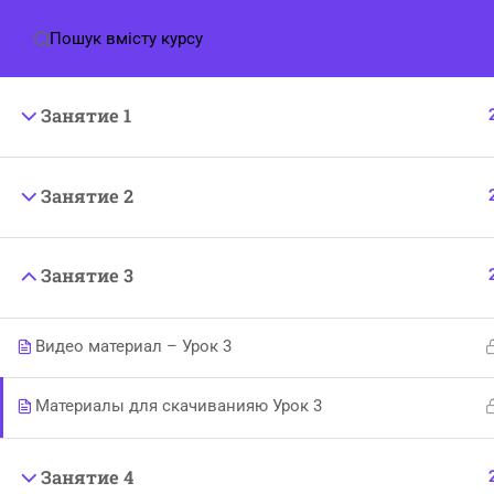
Зворотній звʼязок:
+380664352916
+33 076 617 92
Інфор
Проект
від Жінок для Жінок
Засновниця:
Мединська
Занятие 1
Маріанна.
Про на
Тел для зв’язку:
ПРАВИ
Занятие 2
укр оператор
+380664352916
Контак
(viber, telegram, whatsapp)
Політи
франц оператор +
33 076 617 92 70
Занятие 3
(whatsapp)
Договір
mariannamedinskaya@gmail.com
Видео материал – Урок 3
Материалы для скачиванияю Урок 3
Занятие 4