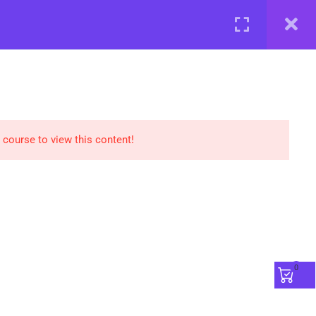
Реєстрація
Увійти
БАЗА ЗНАНЬ
ПОДІЇ
РЕЄСТРАЦІЯ
НАШІ ЕКСПЕРТИ
 course to view this content!
0