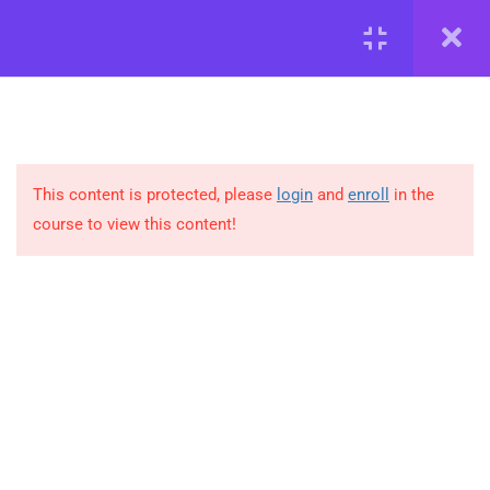
Реєстрація
Увійти
Проект
від Жінок для Жінок
Засновниця:
Мединська Маріанна.
Тел для зв’язку:
This content is protected, please
login
and
enroll
in the
укр оператор
+380664352916
(viber, telegram, whatsapp)
course to view this content!
франц оператор +
33 076 617 92 70
(whatsapp)
mariannamedinskaya@gmail.com
Інформація
Про нас