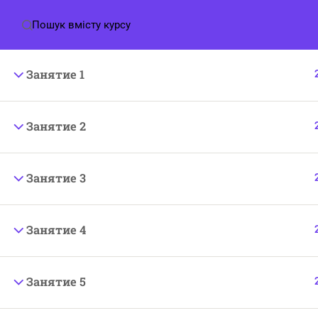
Зворотній звʼязок:
+380664352916
+33 076 617 92
Інфор
Проект
від Жінок для Жінок
Засновниця:
Мединська
Занятие 1
Маріанна.
Про на
Тел для зв’язку:
ПРАВИ
Занятие 2
укр оператор
+380664352916
Контак
(viber, telegram, whatsapp)
Політи
франц оператор +
33 076 617 92 70
Занятие 3
(whatsapp)
Договір
mariannamedinskaya@gmail.com
Занятие 4
Занятие 5