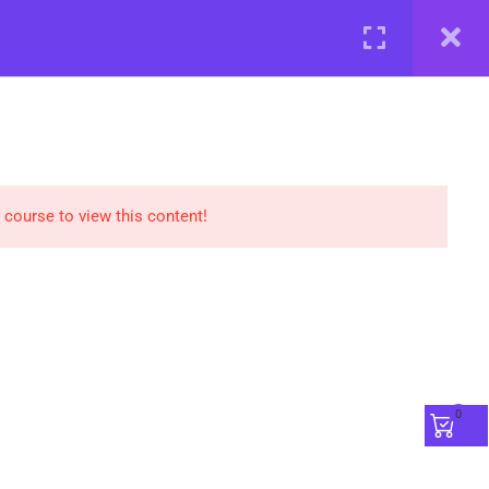
Реєстрація
Увійти
БАЗА ЗНАНЬ
ПОДІЇ
РЕЄСТРАЦІЯ
НАШІ ЕКСПЕРТИ
 course to view this content!
0